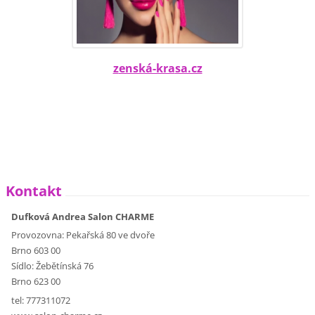
z
enská-kra
sa.cz
Kontakt
Dufková Andrea Salon CHARME
Provozovna: Pekařská 80 ve dvoře
Brno 603 00
Sídlo: Žebětínská 76
Brno 623 00
tel: 777311072