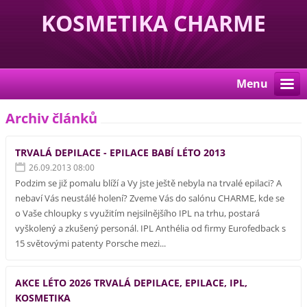
KOSMETIKA CHARME
Menu
Archiv článků
TRVALÁ DEPILACE - EPILACE BABÍ LÉTO 2013
26.09.2013 08:00
Podzim se již pomalu blíží a Vy jste ještě nebyla na trvalé epilaci? A
nebaví Vás neustálé holení? Zveme Vás do salónu CHARME, kde se
o Vaše chloupky s využitím nejsilnějšího IPL na trhu, postará
vyškolený a zkušený personál. IPL Anthélia od firmy Eurofedback s
15 světovými patenty Porsche mezi...
AKCE LÉTO 2026 TRVALÁ DEPILACE, EPILACE, IPL,
KOSMETIKA