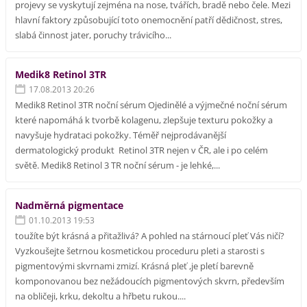
projevy se vyskytují zejména na nose, tvářích, bradě nebo čele. Mezi
hlavní faktory způsobující toto onemocnění patří dědičnost, stres,
slabá činnost jater, poruchy trávicího...
Medik8 Retinol 3TR
17.08.2013 20:26
Medik8 Retinol 3TR noční sérum Ojedinělé a výjmečné noční sérum
které napomáhá k tvorbě kolagenu, zlepšuje texturu pokožky a
navyšuje hydrataci pokožky. Téměř nejprodávanější
dermatologický produkt Retinol 3TR nejen v ČR, ale i po celém
světě. Medik8 Retinol 3 TR noční sérum - je lehké,...
Nadměrná pigmentace
01.10.2013 19:53
toužíte být krásná a přitažlivá? A pohled na stárnoucí pleť Vás ničí?
Vyzkoušejte šetrnou kosmetickou proceduru pleti a starosti s
pigmentovými skvrnami zmizí. Krásná pleť ,je pletí barevně
komponovanou bez nežádoucích pigmentových skvrn, především
na obličeji, krku, dekoltu a hřbetu rukou....