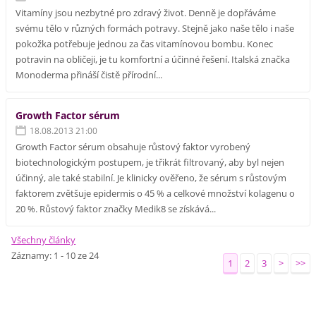
Vitamíny jsou nezbytné pro zdravý život. Denně je dopřáváme
svému tělo v různých formách potravy. Stejně jako naše tělo i naše
pokožka potřebuje jednou za čas vitamínovou bombu. Konec
potravin na obličeji, je tu komfortní a účinné řešení. Italská značka
Monoderma přináší čistě přírodní...
Growth Factor sérum
18.08.2013 21:00
Growth Factor sérum obsahuje růstový faktor vyrobený
biotechnologickým postupem, je třikrát filtrovaný, aby byl nejen
účinný, ale také stabilní. Je klinicky ověřeno, že sérum s růstovým
faktorem zvětšuje epidermis o 45 % a celkové množství kolagenu o
20 %. Růstový faktor značky Medik8 se získává...
Všechny články
Záznamy: 1 - 10 ze 24
1
2
3
>
>>