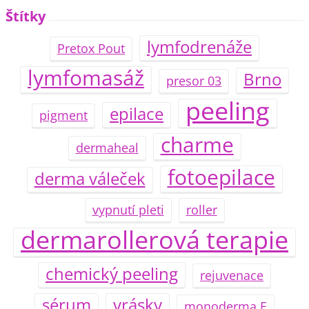
Štítky
lymfodrenáže
Pretox Pout
lymfomasáž
Brno
presor 03
peeling
epilace
pigment
charme
dermaheal
fotoepilace
derma váleček
vypnutí pleti
roller
dermarollerová terapie
chemický peeling
rejuvenace
sérum
vrásky
monoderma E