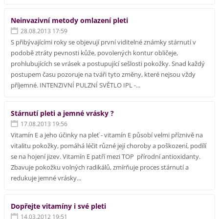
Neinvazivní metody omlazení pleti
28.08.2013 17:59
S přibývajícími roky se objevují první viditelné známky stárnutí v
podobě ztráty pevnosti kůže, povolených kontur obličeje,
prohlubujících se vrásek a postupující sešlosti pokožky. Snad každý
postupem času pozoruje na tváři tyto změny, které nejsou vždy
příjemné. INTENZIVNÍ PULZNÍ SVĚTLO IPL -...
Stárnutí pleti a jemné vrásky ?
17.08.2013 19:56
Vitamín E a jeho účinky na pleť - vitamín E působí velmi příznivě na
vitalitu pokožky, pomáhá léčit různé její choroby a poškození, podílí
se na hojení jizev. Vitamín E patří mezi TOP přírodní antioxidanty.
Zbavuje pokožku volných radikálů, zmírňuje proces stárnutí a
redukuje jemné vrásky...
Dopřejte vitamíny i své pleti
14.03.2012 19:51