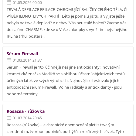
01.05.2026 00:00
TRVALÁ DEPILACE EPILACE OHROMUJÍCÍ BALÍČKY CELÉHO TĚLA, ČI
VÝBĚR JEDNOTLIVÝCH PARTIÍ Léto je pomalu již tu, a Vy jste ještě
nebyla na trvalé depilaci? A nebaví Vás neustálé holení? Zveme Vás
do salónu CHARME, kde se o Vaše chloupky s využitím nejsilnějšího
IPL na trhu, postará...
Sérum Firewall
01.03.2014 21:37
Sérum Firewall je 10x účinnější než jiné antioxidanty! Inovativní
kosmetická značka Medik8 se s oblibou účastní objektivních testů
účinných látek ve svých výrobcích. Nejnověji se testovalo jejich
antioxidační sérum Firewall. Volné radikály a antioxidanty - jsou
odborné termíny,...
Rosacea - růžovka
01.03.2014 20:45
Rosacea (růžovka) - je chronické onemocnění pleti s trvalým
zarudnutím, tvorbou pupínků, puchýřů a rozšířených cévek. Tyto