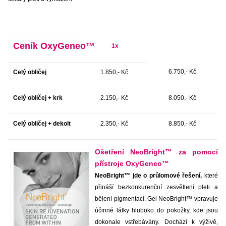
Ceník OxyGeneo™
1x
6.750,- Kč
Celý obličej
1.850,- Kč
Celý obličej + krk
2.150,- Kč
8.050,- Kč
Celý obličej + dekolt
2.350,- Kč
8.850,- Kč
Ošetření NeoBright™ za pomocí
přístroje OxyGeneo™
NeoBright™ jde o průlomové řešení,
které
přináší bezkonkurenční zesvětlení pleti a
bělení pigmentací. Gel NeoBright™ vpravuje
účinné látky hluboko do pokožky, kde jsou
dokonale vstřebávány. Dochází k výživě,