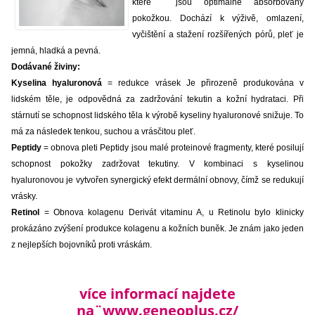
které jsou optimálně absorbovány
pokožkou. Dochází k výživě, omlazení,
vyčištění a stažení rozšířených pórů, pleť je
jemná, hladká a pevná.
Dodávané živiny:
Kyselina hyaluronová
= redukce vrásek Je přirozeně produkována v
lidském těle, je odpovědná za zadržování tekutin a kožní hydrataci. Při
stárnutí se schopnost lidského těla k výrobě kyseliny hyaluronové snižuje. To
má za následek tenkou, suchou a vrásčitou pleť.
Peptidy
= obnova pleti Peptidy jsou malé proteinové fragmenty, které posilují
schopnost pokožky zadržovat tekutiny. V kombinaci s kyselinou
hyaluronovou je vytvořen synergický efekt dermální obnovy, čímž se redukují
vrásky.
Retinol
= Obnova kolagenu Derivát vitaminu A, u Retinolu bylo klinicky
prokázáno zvýšení produkce kolagenu a kožních buněk. Je znám jako jeden
z nejlepších bojovníků proti vráskám.
více informací najdete
na¨
www.geneoplus.cz/