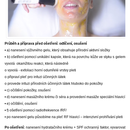
Průběh a příprava před ošetření: odlíčení, osušení
• a) nanesení výživného gelu, který obsahuje přírodní aktivní složky
• b) ošetření pomocí unikátní kapsle, která na povrchu kůže ve styku s gelem
vyvolá okamžitou reakci, která následně
o vyvolá - exfoliaci horní odumřelé vrstvy pleti
o připraví pleť pro infuzi účinných látek
o provede infuzi přírodních účinných látek hluboko do pokožky
• c) očištění pokožky, osušení
• d) nanesení masážního krému či séra a provedení masáže speciální hlavicí
• e) očištění, osušení
• f) ošetření pomocí radiofrekvence /RF/
• po nanesení gelu působíme na pleť RF hlavicí – intenzivní prohřívání pleti
Po ošetření:
nanesení hydratačního krému + SPF ochranný faktor, vyvarovat