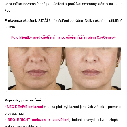
se sluníčka bezprostředně po ošetření a používat ochranný krém s faktorem
+50
Frekvence ošetření:
STAČÍ 3 - 4 ošetření po týdnu. Délka ošetření: přibližně
60 min
Foto klientky před ošetřením a po ošeření přístrojem OxyGeneo+
Přípravky pro ošetření:
•
NEO REVIVE omlazení
/hladká pleť, vyhlazení jemných vrásek + prevence
proti stárnutí
•
NEO BRIGHT omlazení + zesvětlení
,
bělení tmavých skvrn, zlepšení
textury pleti a vyhlazení