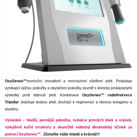
OxyGeneo™
revoluční inovativní a neinvazivní ošetření pleti. Poskytuje
vynikající výživu pokožky a okysličení pokožky zevnitř s klinicky prokázanými
výsledky proti stárnutí pleti. Kombinace
OxyGeneo™
radiofrekvece
Tripollar
zlepšuje texturu pleti, dochází k regeneraci a obnovy kolagenu a
elastinu.
Výsledek
– hladší, pevnější pokožka, redukce jemných linek a vrásek,
vylepšení kožní struktury a okamžitě viditelný dlouhodobý účinek za
pomocí OxyGeneo™.
Zůstaňte stále mladá a krásná!!!