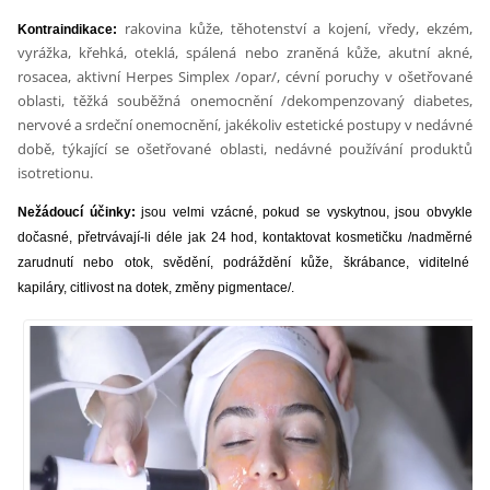
rakovina kůže, těhotenství a kojení, vředy, ekzém,
Kontraindikace:
vyrážka, křehká, oteklá, spálená nebo zraněná kůže, akutní akné,
rosacea, aktivní Herpes Simplex /opar/, cévní poruchy v ošetřované
oblasti, těžká souběžná onemocnění /dekompenzovaný diabetes,
nervové a srdeční onemocnění, jakékoliv estetické postupy v nedávné
době, týkající se ošetřované oblasti, nedávné používání produktů
isotretionu.
Nežádoucí účinky:
jsou velmi vzácné, pokud se vyskytnou, jsou obvykle
dočasné, přetrvávají-li déle jak 24 hod, kontaktovat kosmetičku /nadměrné
zarudnutí nebo otok, svědění, podráždění kůže, škrábance, viditelné
kapiláry, citlivost na dotek, změny pigmentace/.