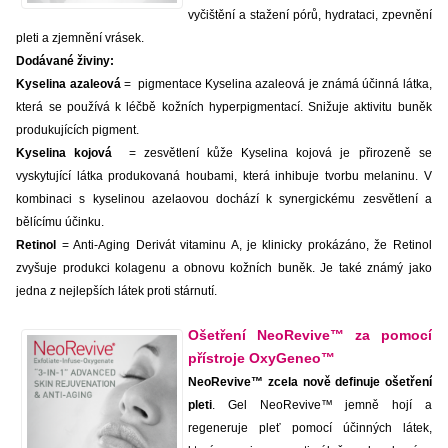
vyčištění a stažení pórů, hydrataci, zpevnění
pleti a zjemnění vrásek.
Dodávané živiny:
Kyselina azaleová
= pigmentace Kyselina azaleová je známá účinná látka,
která se používá k léčbě kožních hyperpigmentací. Snižuje aktivitu buněk
produkujících pigment.
Kyselina kojová
= zesvětlení kůže Kyselina kojová je přirozeně se
vyskytující látka produkovaná houbami, která inhibuje tvorbu melaninu. V
kombinaci s kyselinou azelaovou dochází k synergickému zesvětlení a
bělícímu účinku.
Retinol
= Anti-Aging Derivát vitaminu A, je klinicky prokázáno, že Retinol
zvyšuje produkci kolagenu a obnovu kožních buněk. Je také známý jako
jedna z nejlepších látek proti stárnutí.
Ošetření NeoRevive™ za pomocí
přístroje OxyGeneo™
NeoRevive™ zcela nově definuje ošetření
pleti
. Gel NeoRevive™ jemně hojí a
regeneruje pleť pomocí účinných látek,