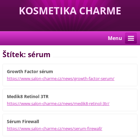
KOSMETIKA CHARME
Menu
Štítek: sérum
Growth Factor sérum
https://www.salon-charme.cz/news/growth-factor-serum/
Medik8 Retinol 3TR
https://www.salon-charme.cz/news/medik8-retinol-3tr/
Sérum Firewall
https://www.salon-charme.cz/news/serum-firewall/