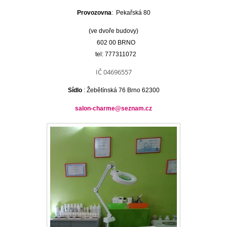
Provozovna
: Pekařská 80
(ve dvoře budovy)
602 00
BRNO
tel: 777311072
IČ 04696557
Sídlo
: Žebětínská 76 Brno 62300
salon-charme@seznam.cz