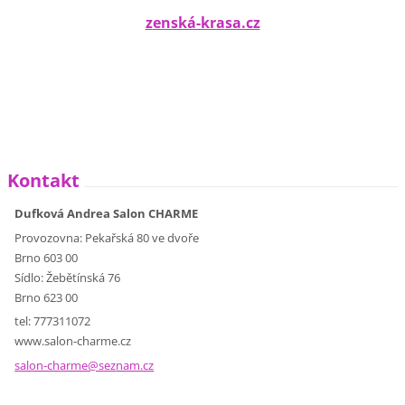
z
enská-kra
sa.cz
Kontakt
Dufková Andrea Salon CHARME
Provozovna: Pekařská 80 ve dvoře
Brno 603 00
Sídlo: Žebětínská 76
Brno 623 00
tel: 777311072
www.salon-charme.cz
salon-ch
arme@sez
nam.cz