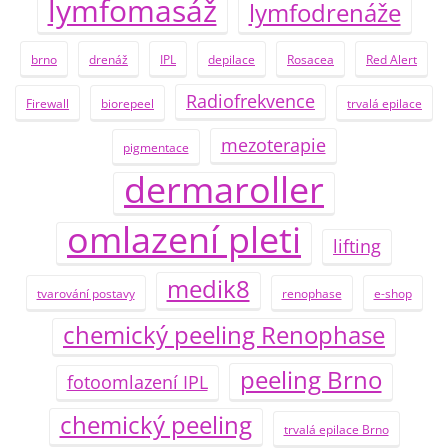
lymfomasáž
lymfodrenáže
brno
drenáž
IPL
depilace
Rosacea
Red Alert
Radiofrekvence
Firewall
biorepeel
trvalá epilace
mezoterapie
pigmentace
dermaroller
omlazení pleti
lifting
medik8
tvarování postavy
renophase
e-shop
chemický peeling Renophase
peeling Brno
fotoomlazení IPL
chemický peeling
trvalá epilace Brno