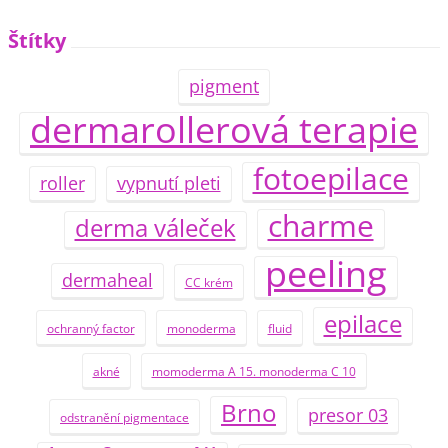
Štítky
pigment
dermarollerová terapie
fotoepilace
roller
vypnutí pleti
charme
derma váleček
peeling
dermaheal
CC krém
epilace
ochranný factor
monoderma
fluid
akné
momoderma A 15. monoderma C 10
Brno
presor 03
odstranění pigmentace