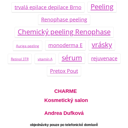
Peeling
trvalá epilace depilace Brno
Renophase peeling
Chemický peeling Renophase
vrásky
monoderma E
Auriga peeling
sérum
rejuvenace
Retinol 3TR
vitamín A
Pretox Pout
CHARME
Kosmetický salon
Andrea Dufková
objednávky pouze po telefonické domluvě