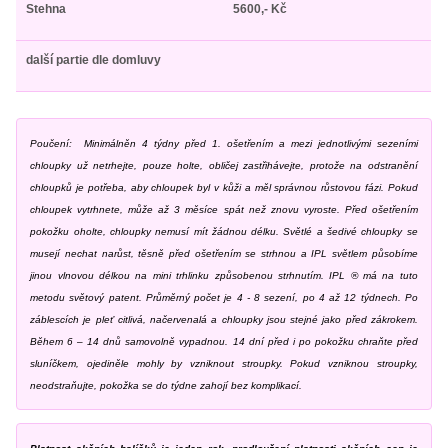
Stehna
5600,- Kč
další partie dle domluvy
Poučení: Minimálněn 4 týdny před 1. ošetřením a mezi jednotlivými sezeními
chloupky už netrhejte, pouze holte, obličej zastřihávejte, protože na odstranění
chloupků je potřeba, aby chloupek byl v kůži a měl správnou růstovou fázi. Pokud
chloupek vytrhnete, může až 3 měsíce spát než znovu vyroste. Před ošetřením
pokožku oholte, chloupky nemusí mít žádnou délku. Světlé a šedivé chloupky se
musejí nechat narůst, těsně před ošetřením se strhnou a IPL světlem působíme
jinou vlnovou délkou na mini trhlinku způsobenou strhnutím. IPL ® má na tuto
metodu světový patent. Průměrný počet je 4 - 8 sezení, po 4 až 12 týdnech. Po
záblescích je pleť citlivá, načervenalá a chloupky jsou stejné jako před zákrokem.
Během 6 – 14 dnů samovolně vypadnou. 14 dní před i po pokožku chraňte před
sluníčkem, ojediněle mohly by vzniknout stroupky. Pokud vzniknou stroupky,
neodstraňujte, pokožka se do týdne zahojí bez komplikací.