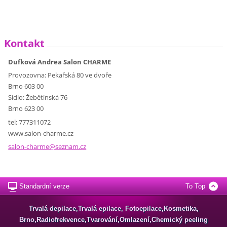
Kontakt
Dufková Andrea Salon CHARME
Provozovna: Pekařská 80 ve dvoře
Brno 603 00
Sídlo: Žebětínská 76
Brno 623 00
tel: 777311072
www.salon-charme.cz
salon-ch
arme@sez
nam.cz
Standardní verze
To Top
Trvalá depilace,Trvalá epilace, Fotoepilace,Kosmetika,
Brno,Radiofrekvence,Tvarování,Omlazení,Chemický peeling