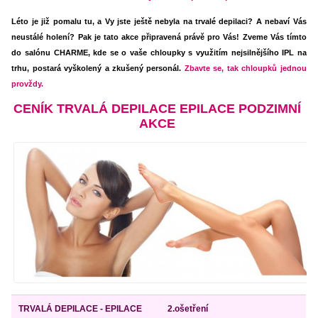
Léto je již pomalu tu, a Vy jste ještě nebyla na trvalé depilaci? A nebaví Vás
neustálé holení? Pak je tato akce připravená právě pro Vás! Zveme Vás tímto
do salónu CHARME, kde se o vaše chloupky s využitím nejsilnějšího IPL na
trhu, postará vyškolený a zkušený personál.
Zbavte se, tak chloupků jednou
provždy.
CENÍK TRVALÁ DEPILACE EPILACE PODZIMNÍ
AKCE
TRVALÁ DEPILACE - EPILACE
2.ošetření