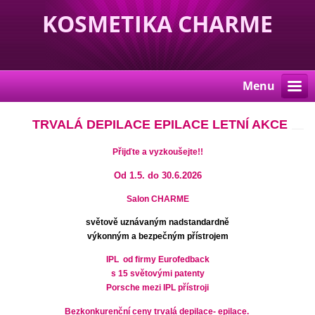
KOSMETIKA CHARME
Menu
TRVALÁ DEPILACE EPILACE LETNÍ AKCE
Přijďte a vyzkoušejte!!
Od 1.5. do 30.6.2026
Salon CHARME
světově uznávaným nadstandardně
výkonným a bezpečným přístrojem
IPL od firmy Eurofedback
s 15 světovými patenty
Porsche mezi IPL přístroji
Bezkonkurenční ceny trvalá depilace- epilace.