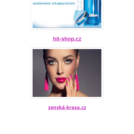
hit-shop.cz
z
enská-kra
sa.cz