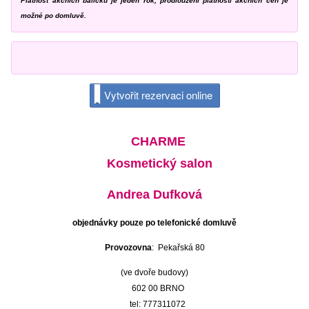
Platnost akčních balíčků je jeden rok, prodloužení platnosti akčních cen je
možné po domluvě.
Vytvořit rezervaci online
CHARME
Kosmetický salon
Andrea Dufková
objednávky pouze po telefonické domluvě
Provozovna
: Pekařská 80
(ve dvoře budovy)
602 00
BRNO
tel: 777311072