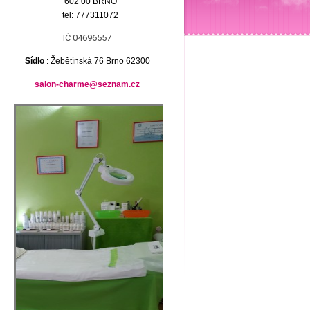
602 00
BRNO
tel: 777311072
IČ 04696557
Sídlo
: Žebětínská 76 Brno 62300
salon-charme@seznam.cz