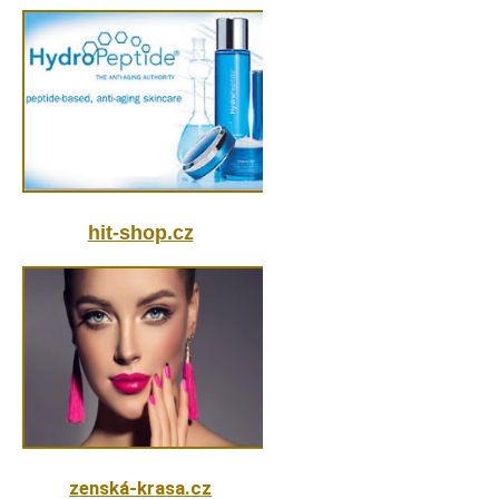
hit-shop.cz
z
enská-kra
sa.cz