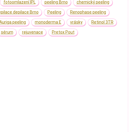
fotoomlazení IPL
peeling Brno
chemický peeling
epilace depilace Brno
Peeling
Renophase peeling
Auriga peeling
monoderma E
vrásky
Retinol 3TR
sérum
rejuvenace
Pretox Pout