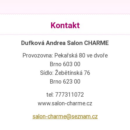
Kontakt
Dufková Andrea Salon CHARME
Provozovna: Pekařská 80 ve dvoře
Brno 603 00
Sídlo: Žebětínská 76
Brno 623 00
tel: 777311072
www.salon-charme.cz
salon-ch
arme@sez
nam.cz