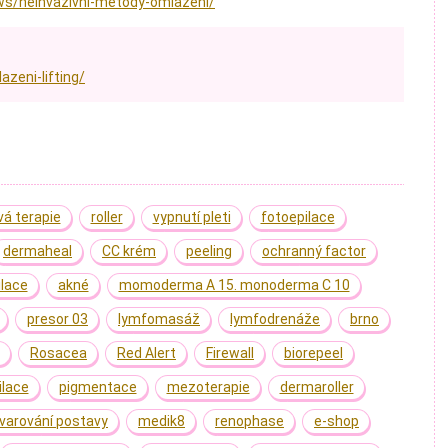
ws/neinvazivni-metody-omlazeni/
zeni-lifting/
vá terapie
roller
vypnutí pleti
fotoepilace
dermaheal
CC krém
peeling
ochranný factor
ilace
akné
momoderma A 15. monoderma C 10
presor 03
lymfomasáž
lymfodrenáže
brno
Rosacea
Red Alert
Firewall
biorepeel
ilace
pigmentace
mezoterapie
dermaroller
varování postavy
medik8
renophase
e-shop