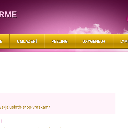
ARME
E
OMLAZENÍ
PEELING
OXYGENEO+
LYM
s/jalusinth-stop-vraskam/
i