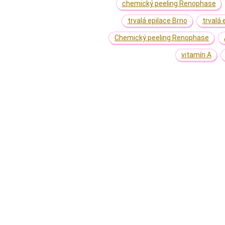
chemický peeling Renophase
trvalá epilace Brno
trvalá 
Chemický peeling Renophase
vitamín A