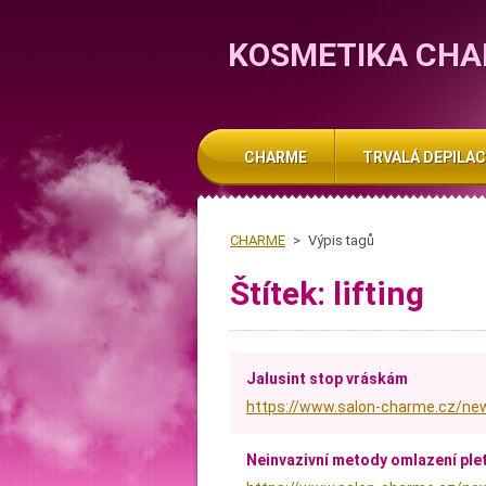
KOSMETIKA CH
CHARME
TRVALÁ DEPILAC
CHARME
>
Výpis tagů
Štítek: lifting
Jalusint stop vráskám
https://www.salon-charme.cz/new
Neinvazivní metody omlazení plet