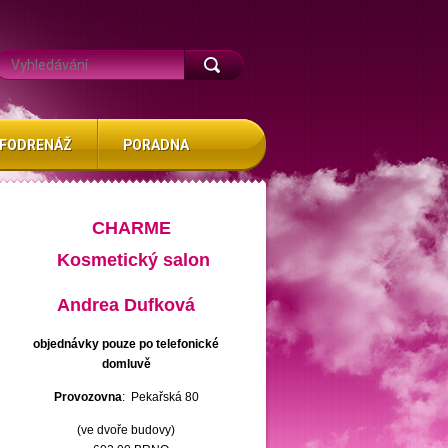
FODRENÁŽ
PORADNA
CHARME
Kosmetický salon
Andrea Dufková
objednávky pouze po telefonické
domluvě
Provozovna
: Pekařská 80
(ve dvoře budovy)