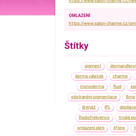
https://www.salon-charme.cz/ne
OMLAZENÍ
https://www.salon-charme.cz/omla
Štítky
pigment
dermarollero
derma váleček
charme
monoderma
fluid
ep
odstranění pigmentace
Brno
drenáž
IPL
depilace
Radiofrekvence
trvalá ep
omlazení pleti
lifting
t